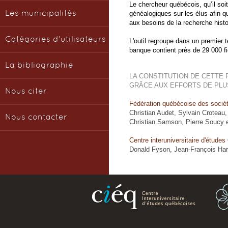
Le chercheur québécois, qu’il soi
généalogiques sur les élus afin q
Les municipalités
aux besoins de la recherche hist
Catégories d'utilisateurs
L'outil regroupe dans un premier
banque contient près de 29 000 fi
La bibliographie
LA CONSTITUTION DE CETTE
GRÂCE AUX EFFORTS DE PLU
Nous citer
Fédération québécoise des socié
Christian Audet, Sylvain Croteau,
Nous contacter
Christian Samson, Pierre Soucy 
Centre interuniversitaire d'étude
Donald Fyson, Jean-François Hard